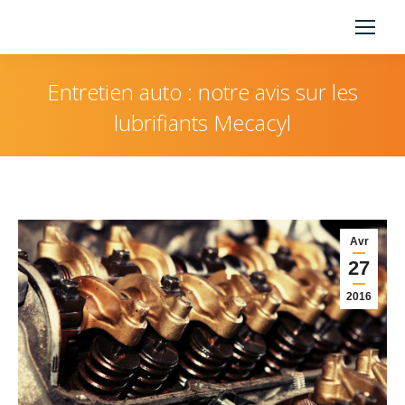
Entretien auto : notre avis sur les
lubrifiants Mecacyl
Vous êtes ici :
Avr
27
2016