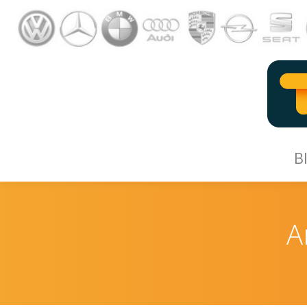
B
B
A