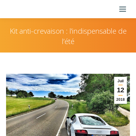
Kit anti-crevaison : l’indispensable de
l’été
Vous êtes ici :
Juil
12
2018