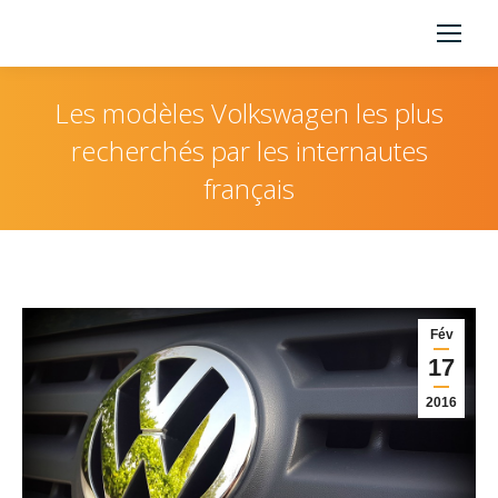
Les modèles Volkswagen les plus
recherchés par les internautes
français
Vous êtes ici :
Fév
17
2016