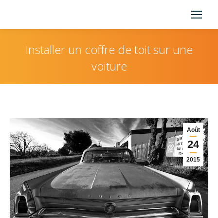
Installer un coffre de toit sur une
voiture
Vous êtes ici :
Août
24
2015