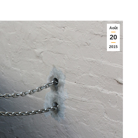
Août
20
2015