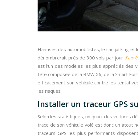
Hantises des automobilistes, le car-jacking et l
dénombrerait près de 300 vols par jour
d’aprè
est l’un des modèles les plus appréciés des vo
tête composée de la BMW X6, de la Smart Fort
efficacement son véhicule contre les tentatives
les risques.
Installer un traceur GPS su
Selon les statistiques, un quart des voitures d
trace de son véhicule volé est donc un atout no
traceurs GPS les plus performants disposen