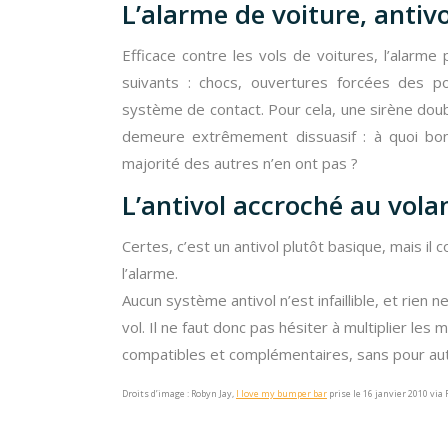
L’alarme de voiture, antivo
Efficace contre les vols de voitures, l’alarme 
suivants : chocs, ouvertures forcées des po
système de contact. Pour cela, une sirène doub
demeure extrêmement dissuasif : à quoi bon 
majorité des autres n’en ont pas ?
L’antivol accroché au vola
Certes, c’est un antivol plutôt basique, mais il 
l’alarme.
Aucun système antivol n’est infaillible, et rien
vol. Il ne faut donc pas hésiter à multiplier l
compatibles et complémentaires, sans pour autan
Droits d’image : Robyn Jay,
I love my bumper bar
prise le 16 janvier 2010 via 