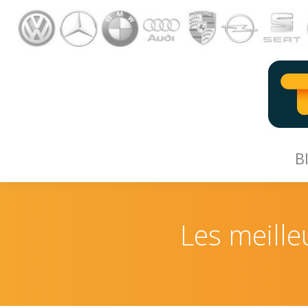
B
B
Les meille