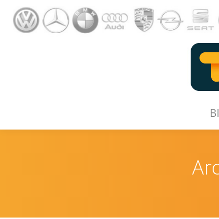
B
B
Arc